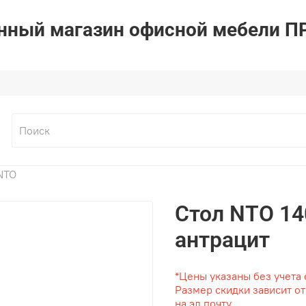
ный магазин офисной мебели 
NTO
Стол NTO 14
антрацит
*Цены указаны без учета 
Размер скидки зависит о
на эл.почту.