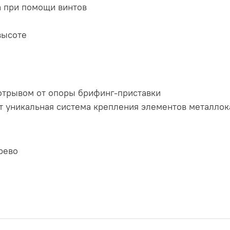
 при помощи винтов
высоте
отрывом от опоры брифинг-приставки
т уникальная система крепления элементов металлок
рево