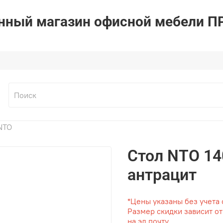
ный магазин офисной мебели 
NTO
Стол NTO 14
антрацит
*Цены указаны без учета 
Размер скидки зависит о
на эл.почту.