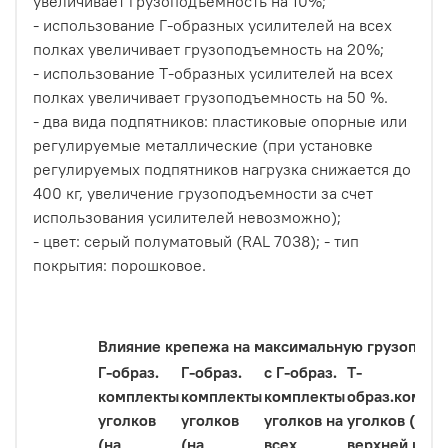
увеличивает грузоподъемность на 10%;
- использование Г-образных усилителей на всех
полках увеличивает грузоподъемность на 20%;
- использование Т-образных усилителей на всех
полках увеличивает грузоподъемность на 50 %.
- два вида подпятников: пластиковые опорные или
регулируемые металлические (при установке
регулируемых подпятников нагрузка снижается до
400 кг, увеличение грузоподъемности за счет
использования усилителей невозможно);
- цвет: серый полуматовый (RAL 7038); - тип
покрытия: порошковое.
Влияние крепежа на максимальную грузоподъё
Г-образ.
Г-образ.
с Г-образ.
Т-
комплекты
комплекты
комплекты
образ.компл
уголков
уголков
уголков на
уголков (на
(на
(на
всех
верхней и