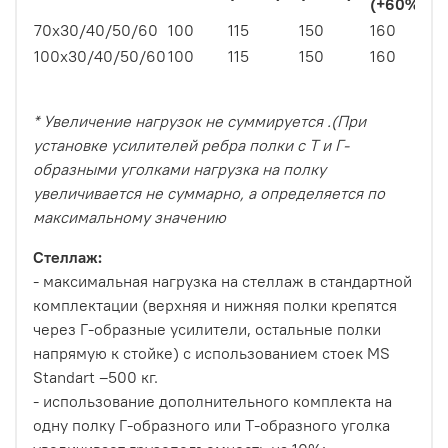
(+60%)
70х30/40/50/60
100
115
150
160
100х30/40/50/60
100
115
150
160
* Увеличение нагрузок не суммируется .(При
установке усилителей ребра полки с Т и Г-
образными уголками нагрузка на полку
увеличивается не суммарно, а определяется по
максимальному значению
Стеллаж:
- максимальная нагрузка на стеллаж в стандартной
комплектации (верхняя и нижняя полки крепятся
через Г-образные усилители, остальные полки
напрямую к стойке) с использованием стоек MS
Standart –500 кг.
- использование дополнительного комплекта на
одну полку Г-образного или Т-образного уголка