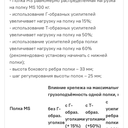
- Полка MS равномерно распределенная нагрузка
на полку MS 100 кг.
- использование Г-образных усилителей
увеличивает нагрузку на полку на 15%;
- использование Т-образных усилителей
увеличивает нагрузку на полку на 50%;
- использование усилителей ребра полки
увеличивает нагрузку на полку на 60%
(рекомендовано установку начинать с нижней
полки);
- высота бокового ребра полки – 33 мм;
- шаг регулирования высоты полок – 25 мм;
Влияние крепежа на максимальную
грузоподъёмность одной полки, кг*
с
с Г-
с Т-
Полка MS
без Г-
усилител
образ.
образ.
образ.
ребра
уголками
уголками
уголков
полки
(+ 15%)
(+50%)