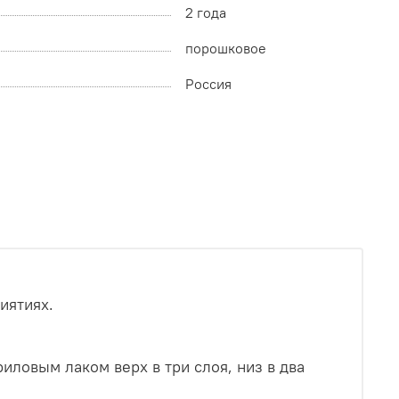
2 года
порошковое
Россия
иятиях.
ловым лаком верх в три слоя, низ в два