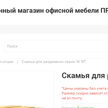
ный магазин офисной мебели 
и опции
Скамьи для раздевалок серии W NT
Скамья для 
*Цены указаны без учета 
Размер скидки зависит о
на эл.почту.
Наличие:
В наличии