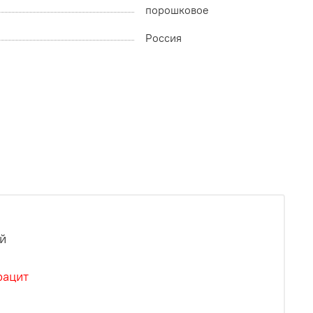
порошковое
Россия
й
рацит