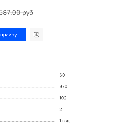
 587.00 руб
корзину
60
970
102
2
1 год