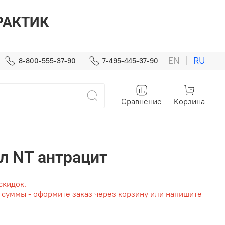
ПРАКТИК
EN
RU
8-800-555-37-90
7-495-445-37-90
Сравнение
Корзина
л NT антрацит
скидок.
т суммы - оформите заказ через корзину или напишите